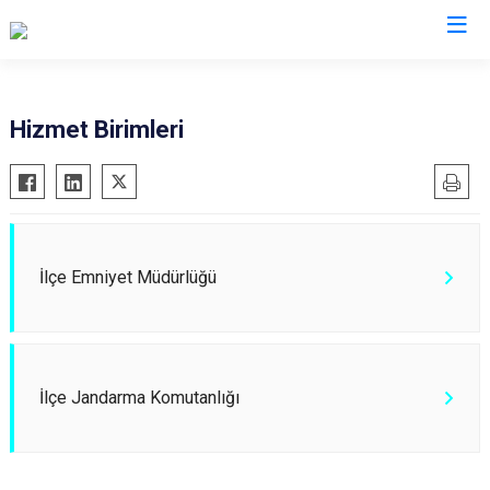
Muğla
Hizmet Birimleri
Bodrum
Milas
Dalaman
Ortaca
Datça
Ula
Fethiye
Yatağan
İlçe Emniyet Müdürlüğü
Kavaklıdere
Seydikemer
Köyceğiz
Menteşe
Marmaris
İlçe Jandarma Komutanlığı