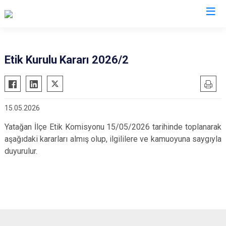
Muğla
Etik Kurulu Kararı 2026/2
Bodrum
Milas
Dalaman
Ortaca
15.05.2026
Datça
Ula
Fethiye
Yatağan
Yatağan İlçe Etik Komisyonu 15/05/2026 tarihinde toplanarak
aşağıdaki kararları almış olup, ilgililere ve kamuoyuna saygıyla
Kavaklıdere
Seydikemer
duyurulur.
Köyceğiz
Menteşe
Marmaris