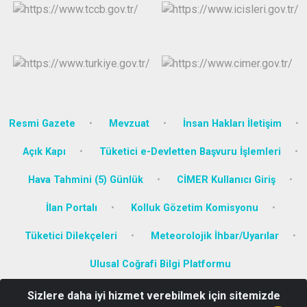
Resmi Gazete
Mevzuat
İnsan Hakları İletişim
Açık Kapı
Tüketici e-Devletten Başvuru İşlemleri
Hava Tahmini (5) Günlük
CİMER Kullanıcı Giriş
İlan Portalı
Kolluk Gözetim Komisyonu
Tüketici Dilekçeleri
Meteorolojik İhbar/Uyarılar
Ulusal Coğrafi Bilgi Platformu
Sizlere daha iyi hizmet verebilmek için sitemizde
Konak Mahallesi Atatürk Caddesi No:6/A Kat:2 Yatağan-MUĞLA