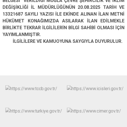
BELGESİ" VERİLDİĞİ MUĞLA ÇEVRE ŞEHİRCİLİK VE İKLİM
DEĞİŞİKLİĞİ İL MÜDÜRLÜĞÜNÜN 20.08.2025 TARİH VE
13321687 SAYILI YAZISI İLE EKİNDE ALINAN İLAN METNİ
HÜKÜMET KONAĞIMIZDA ASILARAK İLAN EDİLMEKLE
BİRLİKTE TEKRAR İLGİLİLERİN BİLGİ SAHİBİ OLMASI İÇİN
YAYIMLANMIŞTIR.
İLGİLİLERE VE KAMUOYUNA SAYGIYLA DUYURULUR.