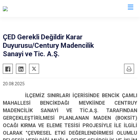
Muğla
ÇED Gerekli Değildir Karar
Duyurusu/Century Madencilik
Bodrum
Milas
Sanayi ve Tic. A.Ş.
Dalaman
Ortaca
Datça
Ula
Fethiye
Yatağan
20.08.2025
Kavaklıdere
Seydikemer
İLÇEMİZ SINIRLARI İÇERİSİNDE BENCİK ÇAMLI
Köyceğiz
Menteşe
MAHALLESİ BENCİKDAĞI MEVKİİNDE CENTRUY
Marmaris
MADENCİLİK SANAYİ VE TİC.A.Ş. TARAFINDAN
GERÇEKLEŞTİRİLMESİ PLANLANAN MADEN (BOKSİT)
OCAĞI KIRMA VE ELEME TESİSİ PROJESİYLE İLE İLGİLİ
OLARAK "ÇEVRESEL ETKİ DEĞERLENDİRMESİ OLUMLU