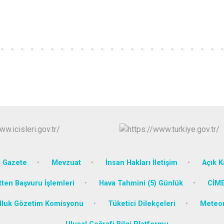
 Gazete
Mevzuat
İnsan Hakları İletişim
Açık K
tten Başvuru İşlemleri
Hava Tahmini (5) Günlük
CİME
lluk Gözetim Komisyonu
Tüketici Dilekçeleri
Meteoro