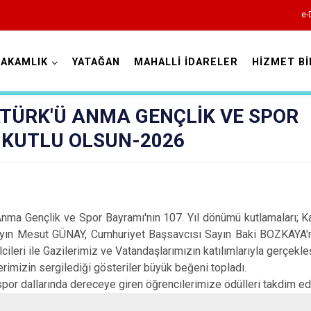
e-
AKAMLIK
YATAĞAN
MAHALLİ İDARELER
HİZMET Bİ
Muğla
ATÜRK'Ü ANMA GENÇLİK VE SPOR
 KUTLU OLSUN-2026
Gençlik ve Spor Bayramı'nın 107. Yıl dönümü kutlamaları; 
Bodrum
ayın Mesut GÜNAY, Cumhuriyet Başsavcısı Sayın Baki BOZKAYA'nın
Dalaman
ileri ile Gazilerimiz ve Vatandaşlarımızın katılımlarıyla gerçekleşt
Datça
mizin sergilediği gösteriler büyük beğeni topladı.
r dallarında dereceye giren öğrencilerimize ödülleri takdim edi
Fethiye