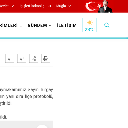
Devlet
İçişleri Bakanlığı
Muğla
RİMLERİ
GÜNDEM
İLETİŞİM
28
°C
Kaymakamımız Sayın Turgay
Milas
 yanı sıra İlçe protokolü,
Ortaca
irildi.
Ula
ldi.
Yatağan